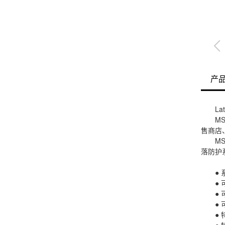
产
L
M
售商店
M
落防护
●
●
●
●
●