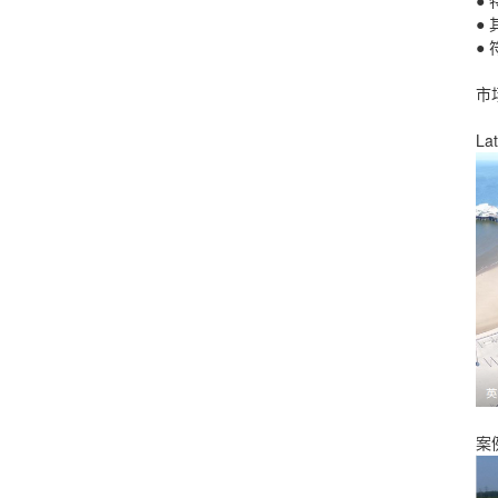
●
●
●
市
L
案