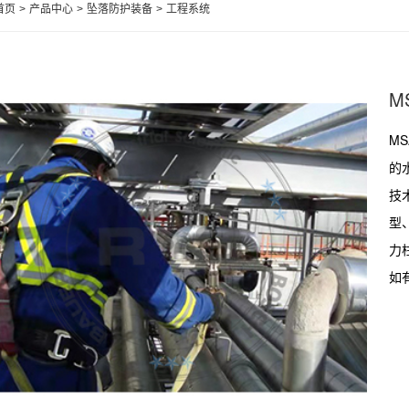
首页
>
产品中心
>
坠落防护装备
>
工程系统
M
M
的
技
型
力
如有