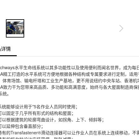
品详情
atchways水平生命线系统以其多功能性以及使用便利而闻名世界，成
SA精工打造的水平系统可方便地根据各种结构或专属要求进行定制，适
、体育场馆、输电杆塔和工业生产基地，更不用说纽约中央车站、香港机
SA致力干为您带来高品质、多功能和高满意度，始终与各大屋面制造商
系统。
 系统能够设计用于*5名作业人员同时使用；
 可以固定于几乎所有形式的结构和屋面；
 可以根据建筑的轮廓弯曲设计，如拐角、上下、倾斜等；
 可以延伸包含垂直部分；
 特有的Transfastener®滑动连接器可以让作业人员在系统上连续移动，