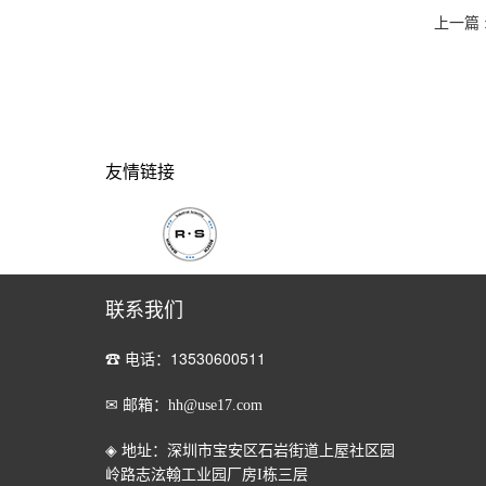
上一篇 
友情链接
联系我们
☎ 电话：13530600511
✉ 邮箱：hh@use17.com
◈ 地址：深圳市宝安区石岩街道上屋社区园
岭路志泫翰工业园厂房
I
栋三层