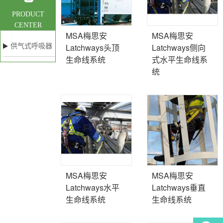
PRODUCT
CENTER
MSA梅思安
MSA梅思安
Latchways头顶
Latchways侧向
供气式呼吸器
便携式气体检测仪
坠落防护装备
MSA配
生命线系统
式水平生命线系
统
MSA梅思安
MSA梅思安
Latchways水平
Latchways垂直
生命线系统
生命线系统