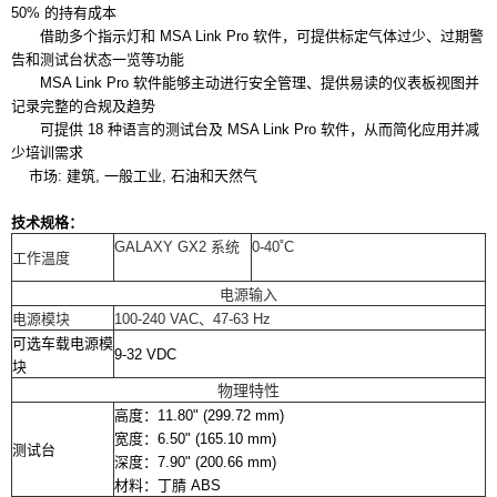
50% 的持有成本
借助多个指示灯和 MSA Link Pro 软件，可提供标定气体过少、过期警
告和测试台状态一览等功能
MSA Link Pro 软件能够主动进行安全管理、提供易读的仪表板视图并
记录完整的合规及趋势
可提供 18 种语言的测试台及 MSA Link Pro 软件，从而简化应用并减
少培训需求
市场: 建筑, 一般工业, 石油和天然气
技术规格：
GALAXY GX2 系统
0-40˚C
工作温度
电源输入
电源模块
100-240 VAC、47-63 Hz
可选车载电源模
9-32 VDC
块
物理特性
高度：11.80" (299.72 mm)
宽度：6.50" (165.10 mm)
测试台
深度：7.90" (200.66 mm)
材料：丁腈 ABS