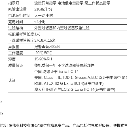
指示灯
流量异常指示,电池低电量指示,泵工作状态指示
泵输出流量
210毫升/分
电池运行时间
大于24小时
充电时间
<4小时
过滤结构
外置过滤器和内置过滤器双重过滤
标配采样管长度
1米
可选采样管长度
3米,8米,15米
声报警
报警声音>90dB
工作温度
-20℃-50℃
湿度
15-90%RH
质量保证
整机质保一年,不含过滤器等易耗部件
中国:防爆证书 Ex ia IIC T4
美国: Class I, IL, IDD.1, Groups A,B,C,D(证书申请中 加
认证
欧洲: ATEX II2 G Ex ia IICT4(证书申请中)
澳大利亚/新西兰ECI2 G Ex ia IIC T4(证书申请中)
r>
r>
江阳伟业科技有限公*期供应梅思安产品，产品包括供气式呼吸器、便携式气体