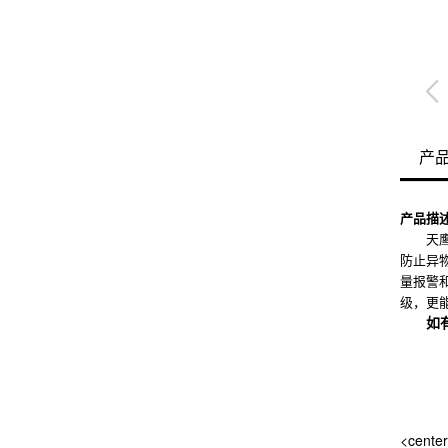
产
产品描
天鹰通
防止异
量报警
级，更
如
<cente