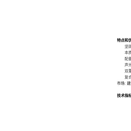
特点和优
坚固耐
本质安
配备可
声光双
双重水
复合橡
市场: 
技术指