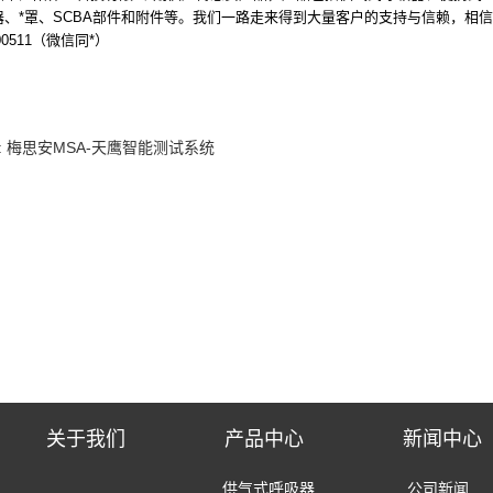
器、*罩、SCBA部件和附件等。我们一路走来得到大量客户的支持与信赖，相
600511（微信同*）
: 梅思安MSA-天鹰智能测试系统
关于我们
产品中心
新闻中心
供气式呼吸器 公司新