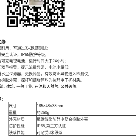
势:
用，可通过3米跌落测试;
全认证，IP65防护等级;
充电锂电池，运行时间大于24小时;
重报警，提示流量异常、电池电量低;
尘过滤器，更换简易，有效防止异物进入检测仪;
胶外壳，探杆和螺旋管均为抗静电干扰材质。
建筑, 建筑, 一般工业, 石油和天然气, 公共设施
标：
尺寸
185×48×38mm
重量
约260g
外壳材质
聚碳酸酯防静电复合橡胶外壳
防护性能
IP65,第三方认证
跌落性能
可耐受3米跌落