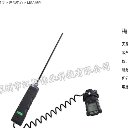
首页
>
产品中心
>
MSA配件
梅
天
吸
仪
鹰
但
电