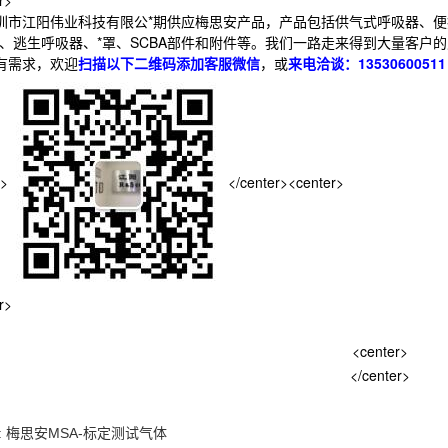
r>
江阳伟业科技有限公*期供应梅思安产品，产品包括供气式呼吸器、便
BA)、逃生呼吸器、*罩、SCBA部件和附件等。我们一路走来得到大量客
需求，欢迎
扫描以下二维码添加客服微信
，或
来电洽谈：1353060051
r>
</center><center>
r>
<center>
</center>
: 梅思安MSA-标定测试气体