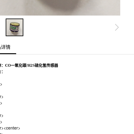
品详情
：CO一氧化碳/H2S硫化氢传感器
片：
r>
r>
r>
r>
r>
r><center>