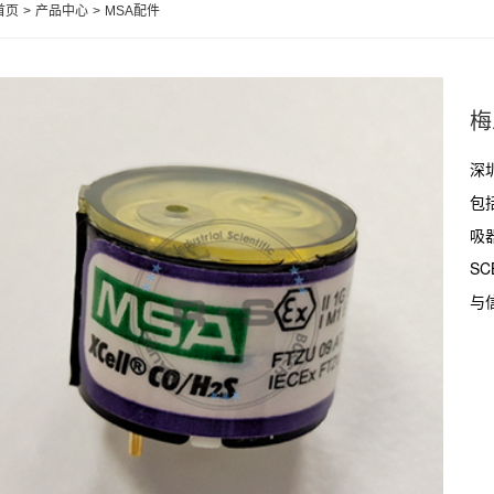
首页
>
产品中心
>
MSA配件
梅
深
包
吸
S
与