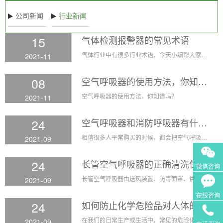
公司新闻
行业新闻
15
气体检测报警器的常见术语
气体行业中有很多行业术语，今天小编帮大家整理一些常用的行业术语！
2021-11
08
空气呼吸器的使用方法，你知道吗？
空气呼吸器的使用方法，你知道吗？
2021-11
24
空气呼吸器和消防呼吸器有什么区别
相信很多人平常购买的时候，都会把空气呼吸器跟消防呼吸器的区别搞乱掉，完全理不清这两者的异同之处。消防呼吸器和空气呼吸器是一个类型的东西吗？
2021-09
24
长管空气呼吸器的正确清洗保养和故障排除方法
微信咨询
长管空气呼吸器由送风装置、防毒面罩、供气管组成，可以为远距离外的工作人员提供新鲜安全的压缩空气。长管空气呼吸器需要正确清洗保养，才能更好的维持正常使用。
2021-09
在线咨询
24
如何防止化学危险品对人体的侵害
在我们的日常生产或生活中，常见的危险化学品有许多，不同的化学物品间有着不同的化学物理反应。在这种行业工作的人员尤其要注意做好个体防护工作，因为这些化学物品会随时产生化学或物理反应并有着立即对工作人员造成危害的风险，所以如果做好化学防护需要认识基本的防护常识
2021-09