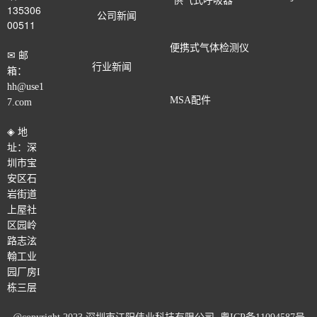
供气式呼吸器
135306
公司新闻
00511
便携式气体检测仪
✉ 邮
行业新闻
箱：
hh@use1
MSA配件
7.com
◈ 地
址：深
圳市宝
安区石
岩街道
上屋社
区园岭
路志泫
翰工业
园厂房
I
栋三层