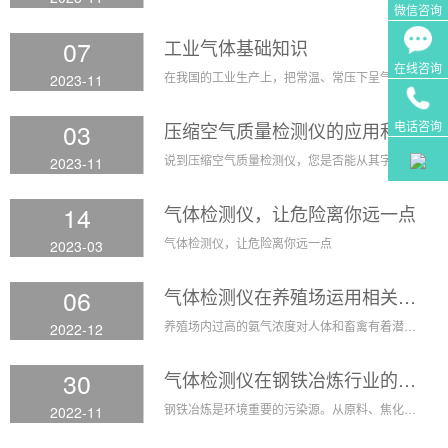
微信咨询
07
工业气体基础知识
在线咨询
在我国的工业生产上，把常温、常压下呈气态的产品统称为工业气体产品。一种瓶装压缩液态气体，在常温常压下呈气态，气体种类有繁多，主要用于各种工业制造方面。
2023-11
03
电话咨询
压缩空气质量检测仪的应用和使用功能
说到压缩空气质量检测仪，您是否能从其字面上知道它是一款用来干什么的仪器？今天江阳小编将带您详细了解一下它的应用领域和使用功能。
2023-11
14
气体检测仪，让危险离你远一点
气体检测仪，让危险离你远一点
2023-03
06
气体检测仪在养殖场运用相关问题
养殖场内过高的氨气浓度对人体和畜禽有着潜在的健康威胁,氨的溶解度极高,故常被吸附在人体和畜禽的皮肤粘膜和眼结膜上,从而产生刺激和炎症,引起养殖场工人的慢性呼吸道疾病 ,畜禽的呼 吸道疾病 ,畜禽食欲下降、生产力降低。
2022-12
30
气体检测仪在钢铁冶炼行业的运用
钢铁冶炼是环境重要的污染源。从原料、焦化、烧结到炼铁、炼钢、连铸以及轧钢的生产过程中会产生大量的废气，造成严重的环境污染。
2022-11