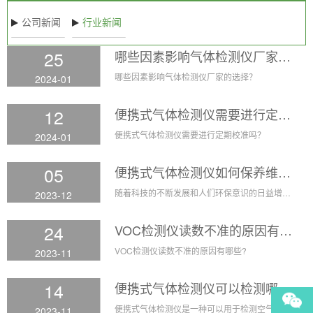
公司新闻
行业新闻
25
哪些因素影响气体检测仪厂家的选择？
哪些因素影响气体检测仪厂家的选择？
2024-01
12
便携式气体检测仪需要进行定期校准吗？
便携式气体检测仪需要进行定期校准吗？
2024-01
05
便携式气体检测仪如何保养维护？
随着科技的不断发展和人们环保意识的日益增强，便携式气体检测仪作为一种重要的安全保障工具，广泛应用于工业生产、环境监测、安全检测等领域。然而，使用便携式气体检测仪不仅需要正确操作，还需要做好日常的保养维护工作，以确保其可靠地检测气体的能力，延长其使用寿命。
2023-12
24
VOC检测仪读数不准的原因有哪些?
VOC检测仪读数不准的原因有哪些?
2023-11
14
便携式气体检测仪可以检测哪些常见气体？
便携式气体检测仪是一种可以用于检测空气中是否存在有害气体的设备。它具有小巧便携、操作简便、检测准确等特点，适用于各种工业、生产和日常环境中的气体检测需求。下面我们将介绍一些常见的气体，便携式气体检测仪可以用来检测这些气体的浓度。
2023-11