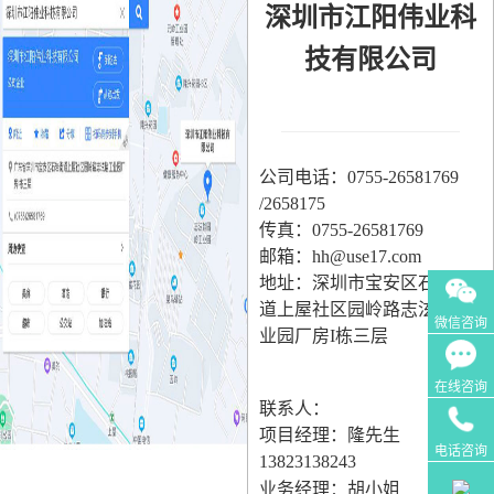
深圳市江阳伟业科
技有限公司
公司电话：0755-26581769
/2658175
传真：0755-26581769
邮箱：hh@use17.com
地址：深圳市宝安区石岩街
道上屋社区园岭路志泫翰工
微信咨询
业园厂房
I
栋三层
在线咨询
联系人：
项目经理：隆先生
电话咨询
13823138243
业务经理：胡小
姐