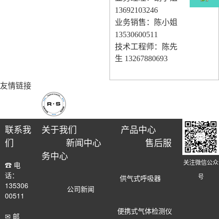
13692103246
业务销售：陈小
姐
13530600511
技术工程师：陈先
生
13267880693
友情链接
联系我
关于我们
产品中心
们
新闻中心
售后服
务中心
关注微信公众
☎ 电
话：
号
供气式呼吸器
135306
公司新闻
00511
便携式气体检测仪
✉ 邮